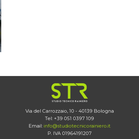
Via del Carrozzaio, 10 - 40139 Bologna
Tel: +39 051 0397 109
Email:
info@studiotecnicorainiero.it
P. IVA 01964191207