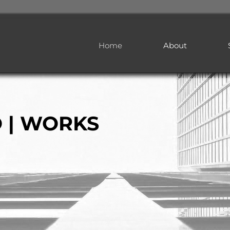
Home
About
O | WORKS